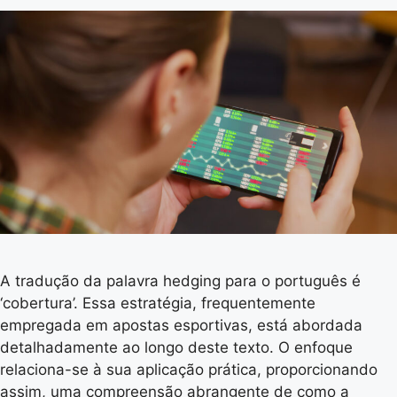
A tradução da palavra hedging para o português é
‘cobertura’. Essa estratégia, frequentemente
empregada em apostas esportivas, está abordada
detalhadamente ao longo deste texto. O enfoque
relaciona-se à sua aplicação prática, proporcionando
assim, uma compreensão abrangente de como a