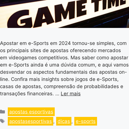
Apostar em e-Sports em 2024 tornou-se simples, com
os principais sites de apostas oferecendo mercados
em videogames competitivos. Mas saber como apostar
em e-Sports ainda é uma dúvida comum, e aqui vamos
desvendar os aspectos fundamentais das apostas on-
line. Confira mais insights sobre jogos de e-Sports,
casas de apostas, compreensão de probabilidades e
transações financeiras. …
Ler mais
apostas esportivas
apostasesportivas
,
dicas
,
e-sports