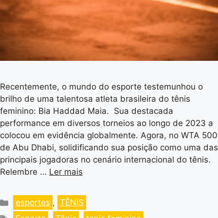
Recentemente, o mundo do esporte testemunhou o
brilho de uma talentosa atleta brasileira do tênis
feminino: Bia Haddad Maia. Sua destacada
performance em diversos torneios ao longo de 2023 a
colocou em evidência globalmente. Agora, no WTA 500
de Abu Dhabi, solidificando sua posição como uma das
principais jogadoras no cenário internacional do tênis.
Relembre …
Ler mais
esportes
,
TÊNIS