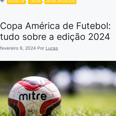
Esporte
,
Tênis
,
tenis feminino
Copa América de Futebol:
tudo sobre a edição 2024
fevereiro 9, 2024
Por
Lucas