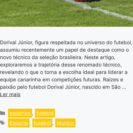
Dorival Júnior, figura respeitada no universo do futebol,
assumiu recentemente um papel de destaque como o
novo técnico da seleção brasileira. Neste artigo,
exploraremos a trajetória desse renomado técnico,
revelando o que o torna a escolha ideal para liderar a
equipe canarinha em competições futuras. Raízes e
paixão pelo futebol Dorival Júnior, nascido em São …
Ler mais
esportes
,
futebol
Esporte
,
futebol
,
técnico