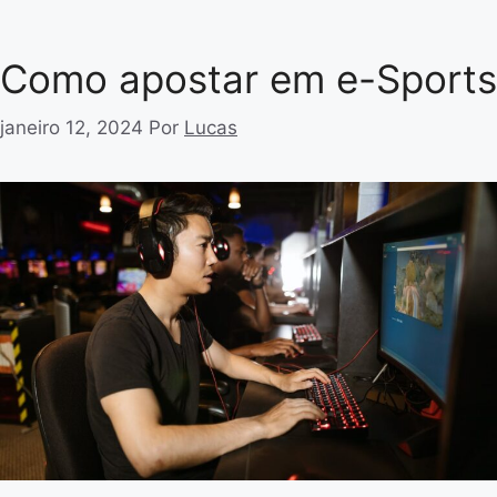
Como apostar em e-Sports
janeiro 12, 2024
Por
Lucas