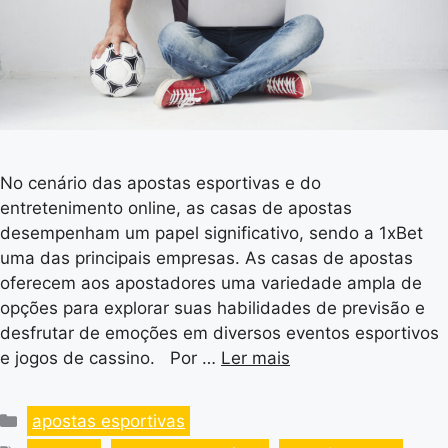
No cenário das apostas esportivas e do
entretenimento online, as casas de apostas
desempenham um papel significativo, sendo a 1xBet
uma das principais empresas. As casas de apostas
oferecem aos apostadores uma variedade ampla de
opções para explorar suas habilidades de previsão e
desfrutar de emoções em diversos eventos esportivos
e jogos de cassino. Por …
Ler mais
apostas esportivas