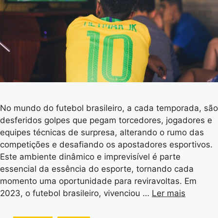
No mundo do futebol brasileiro, a cada temporada, são
desferidos golpes que pegam torcedores, jogadores e
equipes técnicas de surpresa, alterando o rumo das
competições e desafiando os apostadores esportivos.
Este ambiente dinâmico e imprevisível é parte
essencial da essência do esporte, tornando cada
momento uma oportunidade para reviravoltas. Em
2023, o futebol brasileiro, vivenciou …
Ler mais