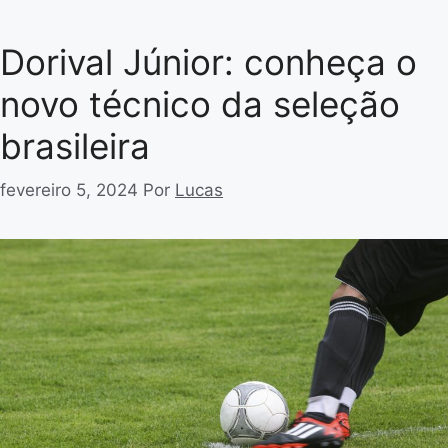
Dorival Júnior: conheça o
novo técnico da seleção
brasileira
fevereiro 5, 2024
Por
Lucas