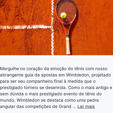
Mergulhe no coração da emoção do tênis com nosso
abrangente guia de apostas em Wimbledon, projetado
para ser seu companheiro final à medida que o
prestigiado torneio se desenrola. Como o mais antigo e
sem dúvida o mais prestigiado evento de tênis do
mundo, Wimbledon se destaca como uma pedra
angular das competições de Grand …
Ler mais