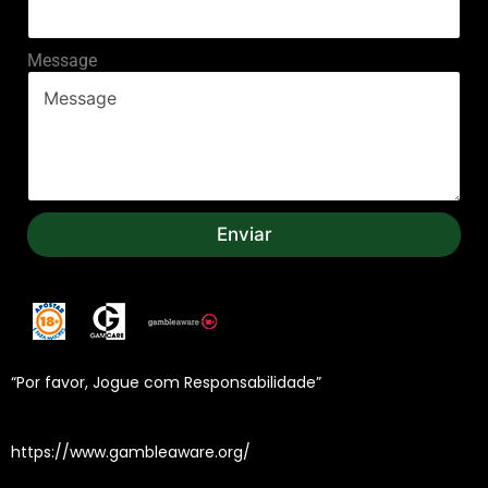
m
a
i
Message
l
E
m
a
i
l
Enviar
“Por favor, Jogue com Responsabilidade”
https://www.gambleaware.org/