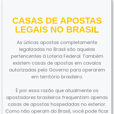
CASAS DE APOSTAS
LEGAIS NO BRASIL​
As únicas apostas completamente
legalizadas no Brasil são aquelas
pertencentes à Loteria Federal. Também
existem casas de apostas em cavalos
autorizadas pelo Governo para operarem
em território brasileiro.
É por essa razão que atualmente os
apostadores brasileiros frequentam apenas
casas de apostas hospedadas no exterior.
Como não operam do Brasil, você pode ficar