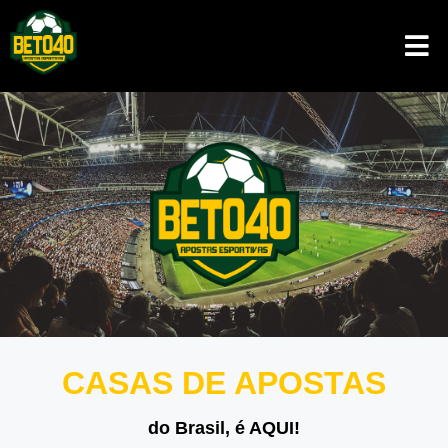
CASAS DE APOSTAS
do Brasil, é AQUI!