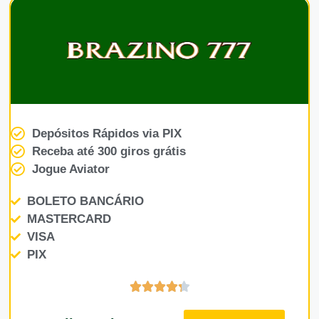
Depósitos Rápidos via PIX
Receba até 300 giros grátis
Jogue Aviator
BOLETO BANCÁRIO
MASTERCARD
VISA
PIX




