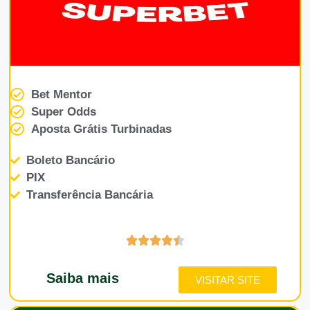
Bet Mentor
Super Odds
Aposta Grátis Turbinadas
Boleto Bancário
PIX
Transferência Bancária





Saiba mais
VISITAR SITE