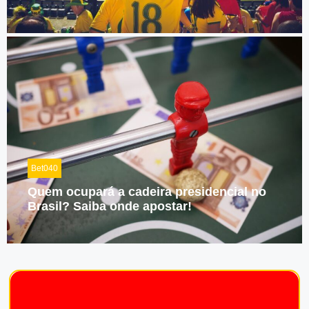
Bet040
Quem ocupará a cadeira presidencial no
Brasil? Saiba onde apostar!