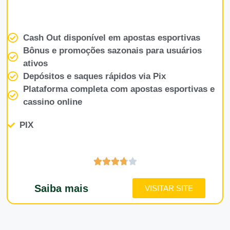
Cash Out disponível em apostas esportivas
Bônus e promoções sazonais para usuários
ativos
Depósitos e saques rápidos via Pix
Plataforma completa com apostas esportivas e
cassino online
PIX





Saiba mais
VISITAR SITE