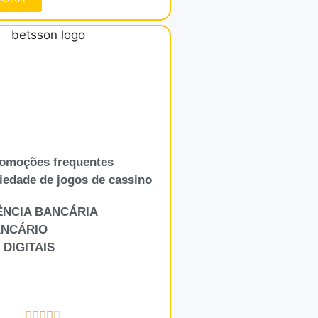
omoções frequentes
iedade de jogos de cassino
NCIA BANCÁRIA
ANCÁRIO
DIGITAIS




