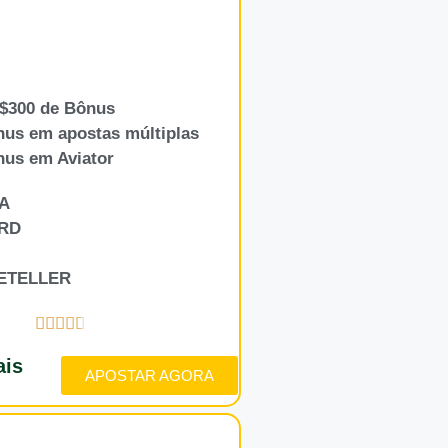
$300 de Bônus
us em apostas múltiplas
us em Aviator
IA
RD
NETELLER





ais
APOSTAR AGORA