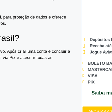
SL para proteção de dados e oferece
ros.
asil?
Depósitos 
Receba até 
ivo. Após criar uma conta e concluir a
Jogue Avia
os via Pix e acessar todas as
BOLETO B
MASTERCA
VISA
PIX
Saiba m
APOSTAR A