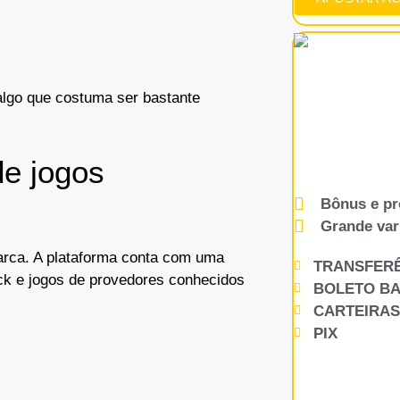
 algo que costuma ser bastante
de jogos
Bônus e pr
Grande var
arca. A plataforma conta com uma
TRANSFERÊ
jack e jogos de provedores conhecidos
BOLETO B
CARTEIRAS 
PIX