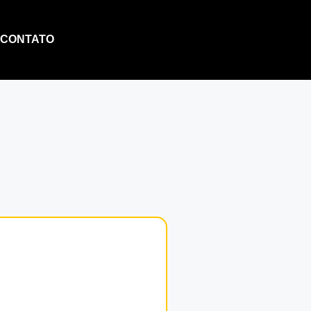
CONTATO