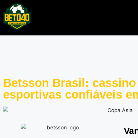
Betsson Brasil: cassino
esportivas confiáveis e
Va