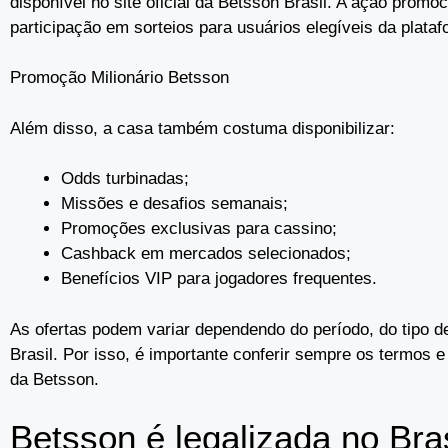
disponível no site oficial da Betsson Brasil. A ação promo
participação em sorteios para usuários elegíveis da plataf
Promoção Milionário Betsson
Além disso, a casa também costuma disponibilizar:
Odds turbinadas;
Missões e desafios semanais;
Promoções exclusivas para cassino;
Cashback em mercados selecionados;
Benefícios VIP para jogadores frequentes.
As ofertas podem variar dependendo do período, do tipo d
Brasil. Por isso, é importante conferir sempre os termos e
da Betsson.
Betsson é legalizada no Bra