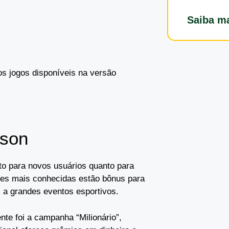
Saiba m
os jogos disponíveis na versão
sson
o para novos usuários quanto para
ões mais conhecidas estão bônus para
s a grandes eventos esportivos.
e foi a campanha “Milionário”,