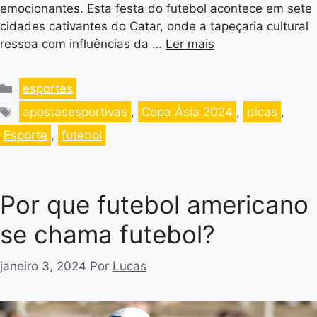
emocionantes. Esta festa do futebol acontece em sete
cidades cativantes do Catar, onde a tapeçaria cultural
ressoa com influências da …
Ler mais
esportes
apostasesportivas
,
Copa Ásia 2024
,
dicas
,
Esporte
,
futebol
Por que futebol americano
se chama futebol?
janeiro 3, 2024
Por
Lucas