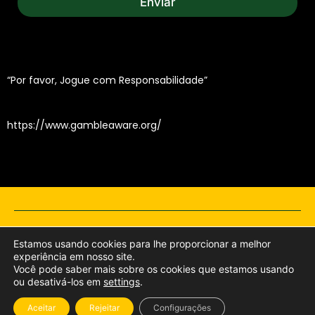
Enviar
a
m
e
“Por favor, Jogue com Responsabilidade”
https://www.gambleaware.org/
© 2026 Bet040. Todos os direitos reservados.
Estamos usando cookies para lhe proporcionar a melhor
experiência em nosso site.
Política de Privacidade e Cookies
Termos e Condições
Você pode saber mais sobre os cookies que estamos usando
Jogo Responsável
ou desativá-los em
settings
.
Aceitar
Rejeitar
Configurações