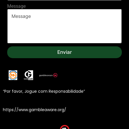
M
Message
e
s
s
a
g
e
*
N
Enviar
a
m
e
“Por favor, Jogue com Responsabilidade”
https://www.gambleaware.org/