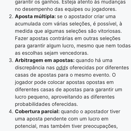
garantir os ganhos. Esteja atento às mudanças
no desempenho das equipes ou jogadores.
Aposta múltipla:
se o apostador criar uma
acumulada com várias seleções, é possível, à
medida que algumas seleções são vitoriosas.
Fazer apostas contrárias em outras seleções
para garantir algum lucro, mesmo que nem todas
as escolhas sejam vencedoras.
Arbitragem em apostas:
quando há uma
discrepância nas
odd
s
oferecidas por diferentes
casas de apostas para o mesmo evento. O
jogador pode colocar apostas opostas em
diferentes casas de apostas para garantir um
lucro pequeno, aproveitando as diferentes
probabilidades oferecidas.
Cobertura parcial:
quando o apostador tiver
uma aposta pendente com um lucro em
potencial, mas também tiver preocupações,