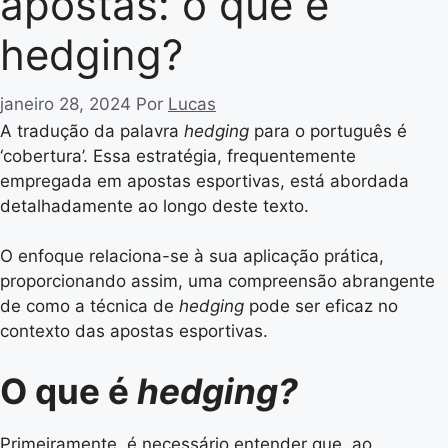
apostas: o que é
hedging?
janeiro 28, 2024
Por
Lucas
A tradução da palavra
hedging
para o português é
‘cobertura’. Essa estratégia, frequentemente
empregada em apostas esportivas, está abordada
detalhadamente ao longo deste texto.
O enfoque relaciona-se à sua aplicação prática,
proporcionando assim, uma compreensão abrangente
de como a técnica de
hedging
pode ser eficaz no
contexto das apostas esportivas.
O que é
hedging?
Primeiramente, é necessário entender que, ao