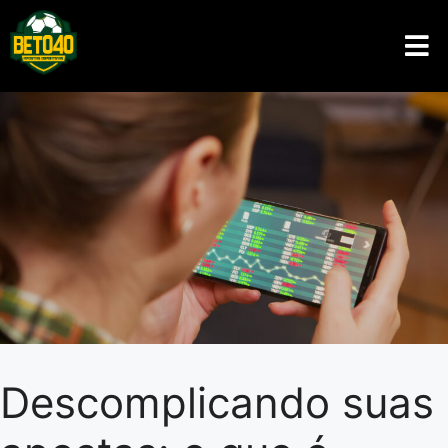
Descomplicando suas