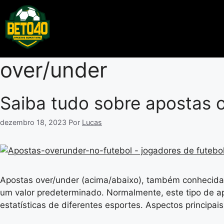
over/under
Saiba tudo sobre apostas 
dezembro 18, 2023
Por
Lucas
Apostas over/under (acima/abaixo), também conhecida c
um valor predeterminado. Normalmente, este tipo de a
estatísticas de diferentes esportes. Aspectos principa