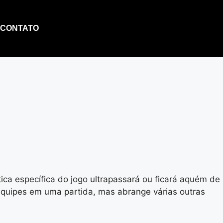
CONTATO
ca específica do jogo ultrapassará ou ficará aquém de
quipes em uma partida, mas abrange várias outras