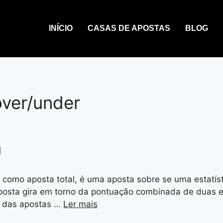
INÍCIO
CASAS DE APOSTAS
BLOG
over/under
omo aposta total, é uma aposta sobre se uma estatísti
posta gira em torno da pontuação combinada de duas e
is das apostas …
Ler mais