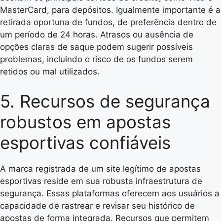
MasterCard, para depósitos. Igualmente importante é a
retirada oportuna de fundos, de preferência dentro de
um período de 24 horas. Atrasos ou ausência de
opções claras de saque podem sugerir possíveis
problemas, incluindo o risco de os fundos serem
retidos ou mal utilizados.
5. Recursos de segurança
robustos em apostas
esportivas confiáveis
A marca registrada de um site legítimo de apostas
esportivas reside em sua robusta infraestrutura de
segurança. Essas plataformas oferecem aos usuários a
capacidade de rastrear e revisar seu histórico de
apostas de forma integrada. Recursos que permitem