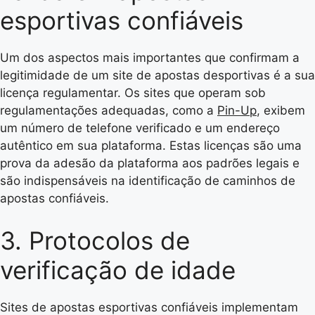
esportivas confiáveis
Um dos aspectos mais importantes que confirmam a
legitimidade de um site de apostas desportivas é a sua
licença regulamentar. Os sites que operam sob
regulamentações adequadas, como a
Pin-Up
, exibem
um número de telefone verificado e um endereço
autêntico em sua plataforma. Estas licenças são uma
prova da adesão da plataforma aos padrões legais e
são indispensáveis na identificação de caminhos de
apostas confiáveis.
3. Protocolos de
verificação de idade
Sites de apostas esportivas confiáveis implementam