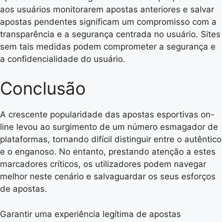
aos usuários monitorarem apostas anteriores e salvar
apostas pendentes significam um compromisso com a
transparência e a segurança centrada no usuário. Sites
sem tais medidas podem comprometer a segurança e
a confidencialidade do usuário.
Conclusão
A crescente popularidade das apostas esportivas on-
line levou ao surgimento de um número esmagador de
plataformas, tornando difícil distinguir entre o autêntico
e o enganoso. No entanto, prestando atenção a estes
marcadores críticos, os utilizadores podem navegar
melhor neste cenário e salvaguardar os seus esforços
de apostas.
Garantir uma experiência legítima de apostas