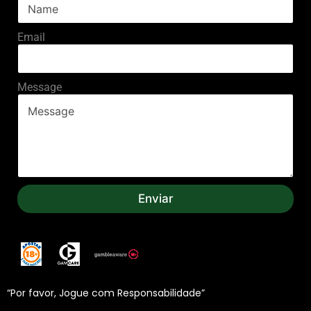
M
Email
e
s
s
Message
a
g
e
*
N
a
m
e
Enviar
“Por favor, Jogue com Responsabilidade”