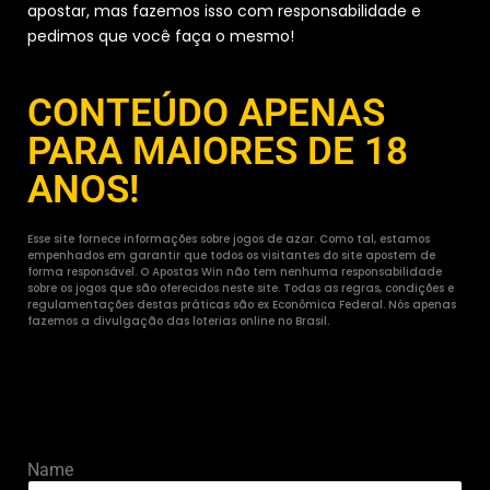
apostar, mas fazemos isso com responsabilidade e
pedimos que você faça o mesmo!
CONTEÚDO APENAS
PARA MAIORES DE 18
ANOS!
Esse site fornece informações sobre jogos de azar. Como tal, estamos
empenhados em garantir que todos os visitantes do site apostem de
forma responsável. O Apostas Win não tem nenhuma responsabilidade
sobre os jogos que são oferecidos neste site. Todas as regras, condições e
regulamentações destas práticas são ex Econômica Federal. Nós apenas
fazemos a divulgação das loterias online no Brasil.
Name