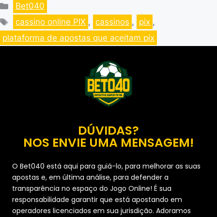
Bet040
cassino online PIX
,
cassinos
,
pix
,
plataforma de apostas que aceitam pix
DÚVIDAS?
NOS ENVIE UMA MENSAGEM!
O Bet040 está aqui para guiá-lo, para melhorar as suas
apostas e, em última análise, para defender a
transparência no espaço do Jogo Online! É sua
responsabilidade garantir que está apostando em
operadores licenciados em sua jurisdição. Adoramos