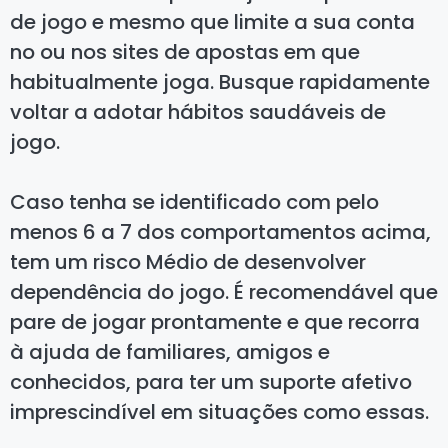
de jogo e mesmo que limite a sua conta
no ou nos sites de apostas em que
habitualmente joga. Busque rapidamente
voltar a adotar hábitos saudáveis de
jogo.
Caso tenha se identificado com pelo
menos 6 a 7 dos comportamentos acima,
tem um risco Médio de desenvolver
dependência do jogo. É recomendável que
pare de jogar prontamente e que recorra
à ajuda de familiares, amigos e
conhecidos, para ter um suporte afetivo
imprescindível em situações como essas.