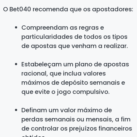
O Bet040 recomenda que os apostadores:
Compreendam as regras e
particularidades de todos os tipos
de apostas que venham a realizar.
Estabeleçam um plano de apostas
racional, que inclua valores
máximos de depósito semanais e
que evite o jogo compulsivo.
Definam um valor máximo de
perdas semanais ou mensais, a fim
de controlar os prejuízos financeiros