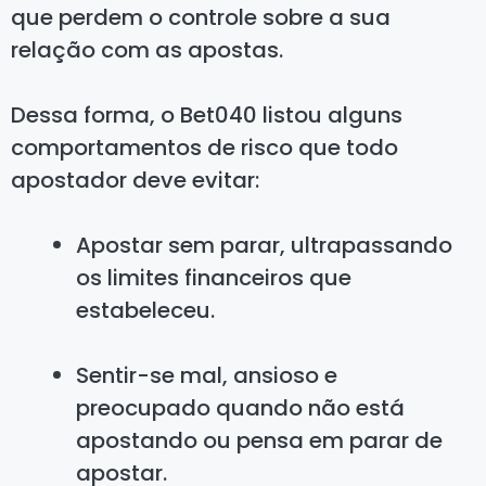
que perdem o controle sobre a sua
relação com as apostas.
Dessa forma, o Bet040 listou alguns
comportamentos de risco que todo
apostador deve evitar:
Apostar sem parar, ultrapassando
os limites financeiros que
estabeleceu.
Sentir-se mal, ansioso e
preocupado quando não está
apostando ou pensa em parar de
apostar.