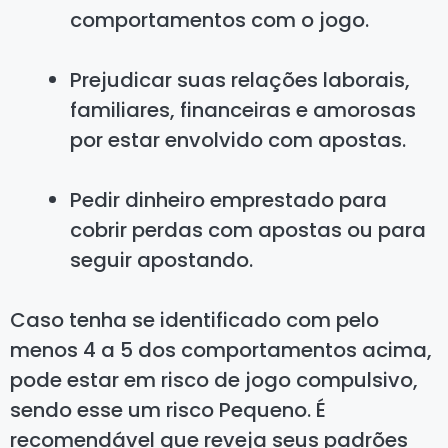
comportamentos com o jogo.
Prejudicar suas relações laborais,
familiares, financeiras e amorosas
por estar envolvido com apostas.
Pedir dinheiro emprestado para
cobrir perdas com apostas ou para
seguir apostando.
Caso tenha se identificado com pelo
menos 4 a 5 dos comportamentos acima,
pode estar em risco de jogo compulsivo,
sendo esse um risco Pequeno. É
recomendável que reveja seus padrões