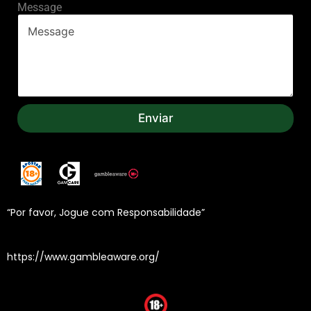
Message
a
g
e
*
M
e
s
s
a
Enviar
g
e
“Por favor, Jogue com Responsabilidade”
https://www.gambleaware.org/